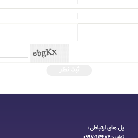
ثبت نظر
پل های ارتباطی:
تماس:
09982114284