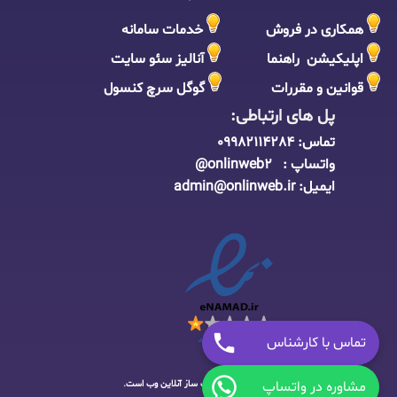
همکاری در فروش
خدمات سامانه
اپلیکیشن راهنما
آنالیز سئو سایت
قوانین و مقررات
گوگل سرچ کنسول
پل های ارتباطی:
تماس:
09982114284
واتساپ : onlinweb2@
ایمیل:
admin@onlinweb.i
r
تماس با کارشناس
مشاوره در واتساپ
کلیه حقوق این سایت متعلق به
سایت ساز آنلاین وب
است.