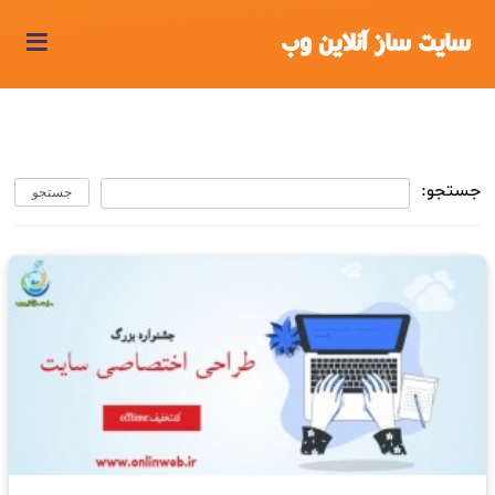
≡
سایت ساز آنلاین وب
جستجو:
جستجو