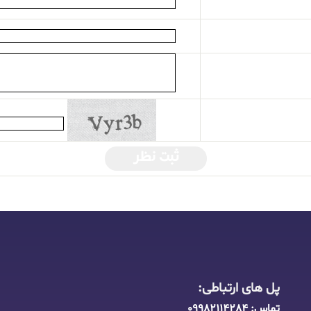
ثبت نظر
پل های ارتباطی:
تماس:
09982114284