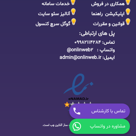
همکاری در فروش
خدمات سامانه
اپلیکیشن راهنما
آنالیز سئو سایت
قوانین و مقررات
گوگل سرچ کنسول
پل های ارتباطی:
تماس:
09982114284
واتساپ : onlinweb2@
ایمیل:
admin@onlinweb.i
r
تماس با کارشناس
مشاوره در واتساپ
کلیه حقوق این سایت متعلق به
سایت ساز آنلاین وب
است.