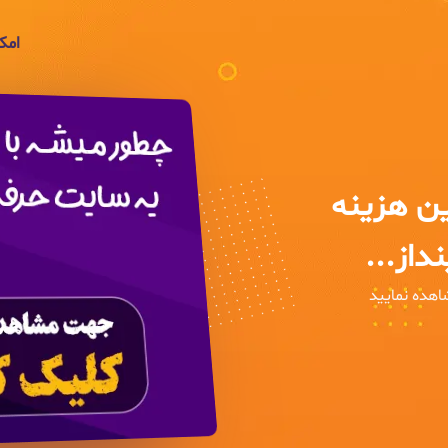
امک
ین هزینه
داز...
اهده نمایید