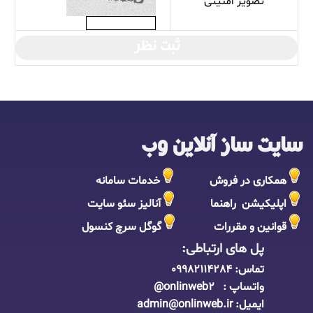
تصویر امنیتی
ثبت نظر
سایت ساز آنلاین وب
همکاری در فروش
خدمات سامانه
اپلیکیشن راهنما
آنالیز سئو سایت
قوانین و مقررات
گوگل سرچ کنسول
پل های ارتباطی:
تماس:
09982114284
واتساپ : onlinweb2@
ایمیل:
admin@onlinweb.i
r