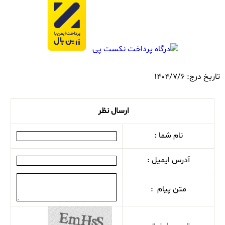
تاریخ درج: 1404/7/6
ارسال نظر
نام شما :
آدرس ایمیل :
متن پیام :