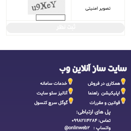
تصویر امنیتی
ثبت نظر
سایت ساز آنلاین وب
همکاری در فروش
خدمات سامانه
اپلیکیشن راهنما
آنالیز سئو سایت
قوانین و مقررات
گوگل سرچ کنسول
پل های ارتباطی:
تماس:
09982114284
واتساپ : onlinweb2@