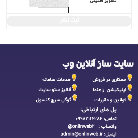
تصویر امنیتی
ثبت نظر
سایت ساز آنلاین وب
همکاری در فروش
خدمات سامانه
اپلیکیشن راهنما
آنالیز سئو سایت
قوانین و مقررات
گوگل سرچ کنسول
پل های ارتباطی:
تماس:
09982114284
واتساپ : onlinweb2@
ایمیل:
admin@onlinweb.i
r