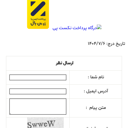
تاریخ درج: 1404/7/6
ارسال نظر
نام شما :
آدرس ایمیل :
متن پیام :