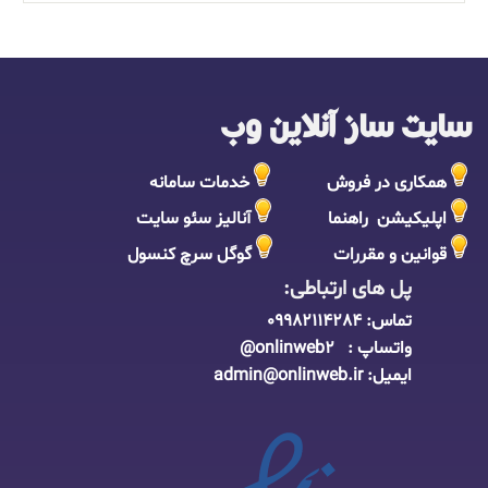
سایت ساز آنلاین وب
همکاری در فروش
خدمات سامانه
اپلیکیشن راهنما
آنالیز سئو سایت
قوانین و مقررات
گوگل سرچ کنسول
پل های ارتباطی:
تماس:
09982114284
واتساپ : onlinweb2@
ایمیل:
admin@onlinweb.i
r