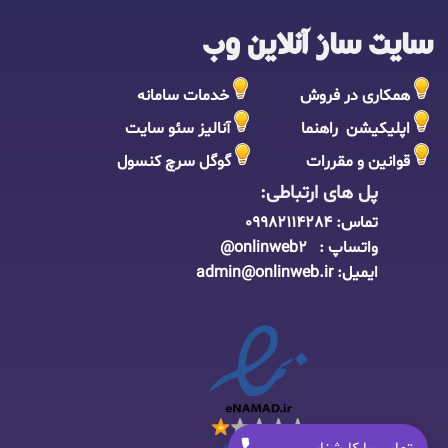
سایت ساز آنلاین وب
همکاری در فروش
خدمات سامانه
اپلیکیشن راهنما
آنالیز سئو سایت
قوانین و مقررات
گوگل سرچ کنسول
پل های ارتباطی:
تماس:
09982114284
واتساپ : onlinweb2@
ایمیل:
admin@onlinweb.i
r