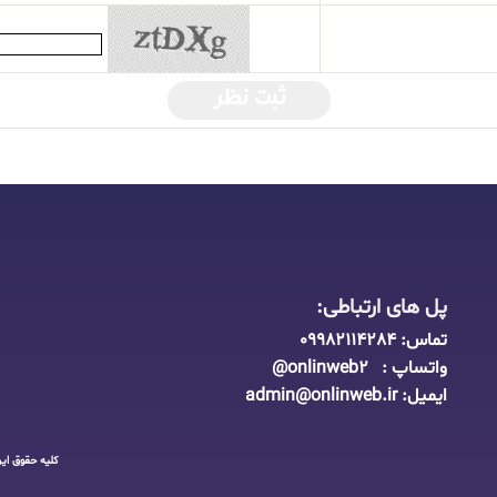
ثبت نظر
پل های ارتباطی:
تماس:
09982114284
واتساپ : onlinweb2@
ایمیل:
admin@onlinweb.i
r
کلیه حقوق ای